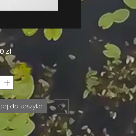
Cena
0 zł
k
*
daj do koszyka