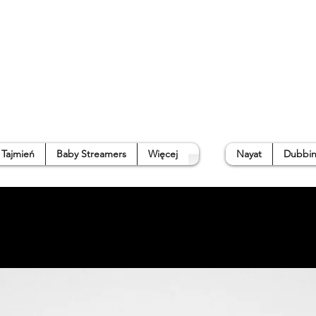
a
Sklep
Poradnik
Galeria
O Nas
➜
 Tajmień
Baby Streamers
Więcej
Nayat
Dubbin