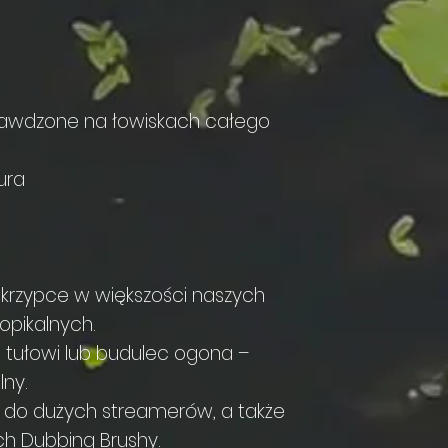
prawdzone na łowiskach całego
ura
 skrzypce w większości naszych
opikalnych.
 tułowi lub budulec ogona –
lny.
 do dużych streamerów, a także
h Dubbing Brushy.