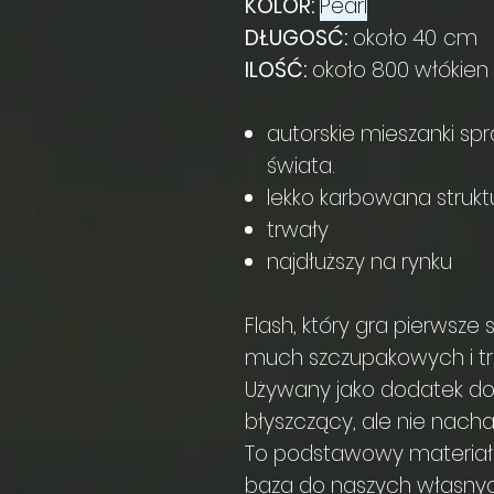
KOLOR:
Pearl
DŁUGOSĆ:
około 40
cm
ILOŚĆ:
około 800 włókien
autorskie mieszanki s
świata.
lekko karbowana strukt
trwały
najdłuższy na rynku
Flash, który gra pierwsze
much szczupakowych i tr
Używany jako dodatek do
błyszczący, ale nie nacha
To podstawowy materiał
baza do naszych własnyc