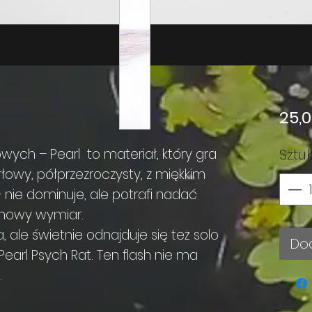
25,0
ych – Pearl to materiał, który gra
Sztu
rłowy, półprzezroczysty, z miękkim
 nie dominuje, ale potrafi nadać
 nowy wymiar.
, ale świetnie odnajduje się też solo
Do
earl Psych Rat. Ten flash nie ma
.