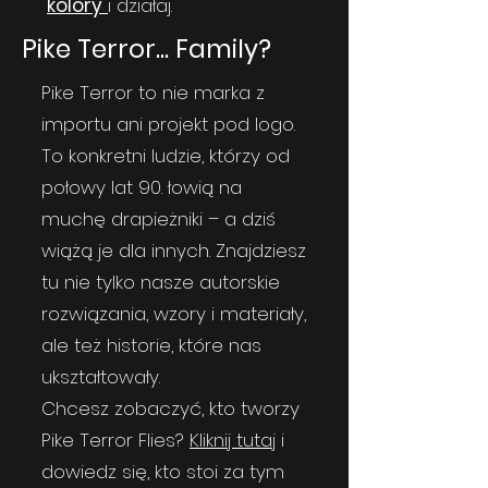
kolory
i działaj.
Pike Terror... Family?
Pike Terror to nie marka z
importu ani projekt pod logo.
To konkretni ludzie, którzy od
połowy lat 90. łowią na
muchę drapieżniki – a dziś
wiążą je dla innych. Znajdziesz
tu nie tylko nasze autorskie
rozwiązania, wzory i materiały,
ale też historie, które nas
ukształtowały.
Chcesz zobaczyć, kto tworzy
Pike Terror Flies?
Kliknij tutaj
i
dowiedz się, kto stoi za tym