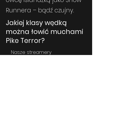
Runnera – bądź czujny.
Jakiej klasy wędką
można łowić muchami
Pike Terror?
Nasze streamery
szczupakowe najlepiej
sprawdzają się na wędkach
muchowych klasy 8–10, ale
wiele wzorów — szczególnie
mniejsze i lżejsze — można
swobodnie używać z kijami
klasy 7, a nawet 6.
O tym, dlaczego wszystko
zaczyna się od linki,