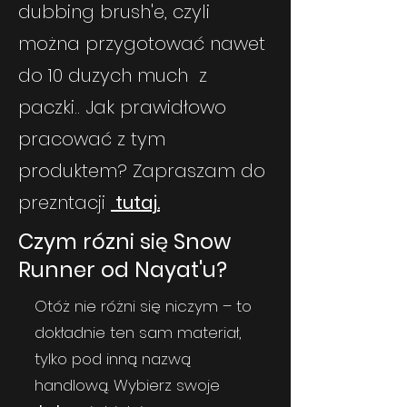
dubbing brush'e
, czyli
można przygotować nawet
do 10 duzych much z
paczki.. Jak prawidłowo
pracować z tym
produktem? Zapraszam do
prezntacji
tutaj.
Czym rózni się Snow
Runner od Nayat'u?
Otóż nie różni się niczym – to
dokładnie ten sam materiał,
tylko pod inną nazwą
handlową. Wybierz swoje