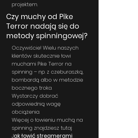
projektem.
Czy muchy od Pike
Terror nadają się do
metody spinningowej?
Oczywiście! Wielu naszych
klientów skutecznie łowi
muchami Pike Terror na
spinning – np. z czeburaszką,
bombardą albo w metodzie
bocznego troka.
Wystarczy dobrać
odpowiednią wagę
obciążenia.
Więcej o łowieniu muchą na
spinning znajdziesz tutaj:
J
ak łowić streamerami