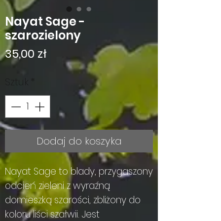
Nayat Sage -
szarozielony
Cena
35,00 zł
Sztuk
*
Dodaj do koszyka
Nayat Sage to blady, przygaszony
odcień zieleni z wyraźną
domieszką szarości, zbliżony do
koloru liści szałwii. Jest