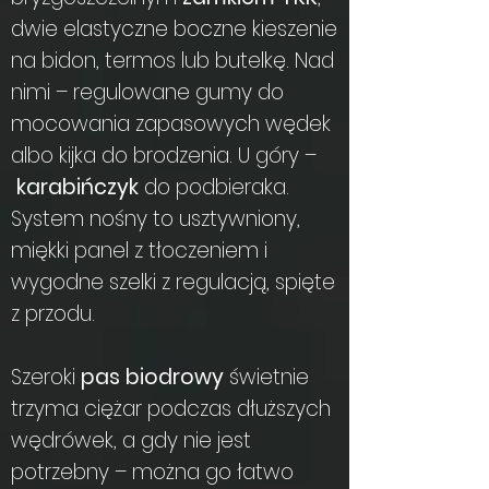
dwie elastyczne boczne kieszenie
na bidon, termos lub butelkę. Nad
nimi – regulowane gumy do
mocowania zapasowych wędek
albo kijka do brodzenia. U góry –
karabińczyk
do podbieraka.
System nośny to usztywniony,
miękki panel z tłoczeniem i
wygodne szelki z regulacją, spięte
z przodu.
Szeroki
pas biodrowy
świetnie
trzyma ciężar podczas dłuższych
wędrówek, a gdy nie jest
potrzebny – można go łatwo