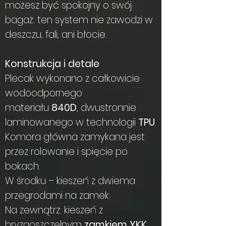
możesz być spokojny o swój
bagaż: ten system nie zawodzi w
deszczu, fali, ani błocie.
Konstrukcja i detale
Plecak wykonano z całkowicie
wodoodpornego
materiału
840D
, dwustronnie
laminowanego w technologii
TPU
.
Komora główna zamykana jest
przez rolowanie i spięcie po
bokach.
W środku – kieszeń z dwiema
przegrodami na zamek.
Na zewnątrz: kieszeń z
bryzgoszczelnym
zamkiem YKK
,